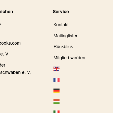
eichen
Service
F
Kontakt
–
Mailinglisten
books.com
Rückblick
e. V
Mitglied werden
der
schwaben e. V.