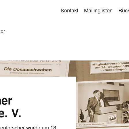
Kontakt
Mailinglisten
Rück
her
er
. V.
ienforscher wurde am 18.