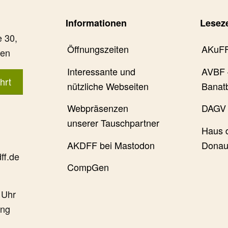
Informationen
Lesez
 30,
Öffnungszeiten
AKuF
gen
Interessante und
AVBF 
hrt
nützliche Webseiten
Banat
Webpräsenzen
DAGV 
unserer Tauschpartner
Haus 
AKDFF bei Mastodon
Donau
ff.de
CompGen
 Uhr
ung