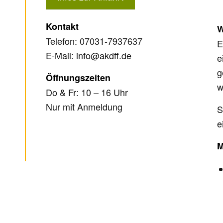
Kontakt
W
Telefon: 07031-7937637
E
E-Mail: info@akdff.de
e
g
Öffnungszeiten
w
Do & Fr: 10 – 16 Uhr
Nur mit Anmeldung
S
e
M