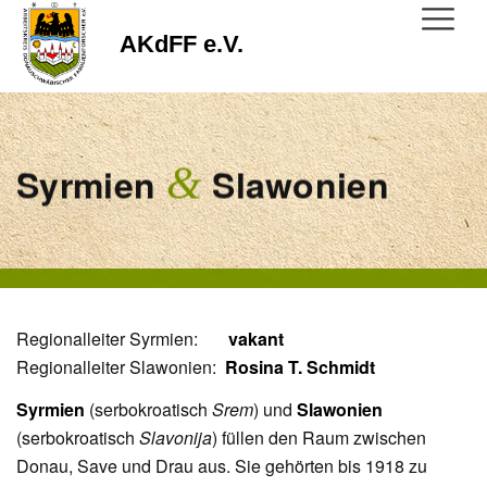
AKdFF e.V.
&
Syrmien
Slawonien
Regionalleiter Syrmien:
vakant
Regionalleiter Slawonien:
Rosina T. Schmidt
Syrmien
(serbokroatisch
Srem
) und
Slawonien
(serbokroatisch
Slavonija
) füllen den Raum zwischen
Donau, Save und Drau aus. Sie gehörten bis 1918 zu