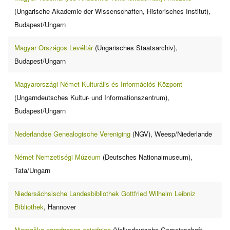
(Ungarische Akademie der Wissenschaften, Historisches Institut),
Budapest/Ungarn
Magyar Országos Levéltár
(Ungarisches Staatsarchiv),
Budapest/Ungarn
Magyarországi Német Kulturális és Információs Központ
(Ungarndeutsches Kultur- und Informationszentrum),
Budapest/Ungarn
Nederlandse Genealogische Vereniging
(NGV), Weesp/Niederlande
Német Nemzetiségi Múzeum
(Deutsches Nationalmuseum),
Tata/Ungarn
Niedersächsische Landesbibliothek Gottfried Wilhelm Leibniz
Bibliothek
, Hannover
Njemačka narodnosna zajednica
(Volksdeutsche Gemeinschaft,