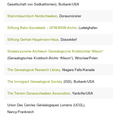
Gesellschaft von Südkalifornien), Burbank/USA
Stammbaumtisch Nordschwaben
, Donaumünster
Stiftung Bahn-Sozialwerk – GFW/BSW-Archiv
, Ludwighafen
Stiftung Gerhart-Hauptmann-Haus
, Düsseldorf
Stowarzyszenie Archiwum Genealogiczne Knoblochów “Alleum”
(Genealogisches Knobloch-Archiv “Alleum”), Wrocław/Polen
The Genealogical Research Library
, Niagara Falls/Kanada
The Immigrant Genealogical Society
(IGS), Burbank/USA
The Trenton Donauschwaben Association
, Yardville/USA
Union Des Cercles Généalogiques Lorrains (UCGL),
Nancy/Frankreich