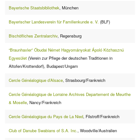
Bayerische Staatsbibliothek
, München
Bayerischer Landesverein für Familienkunde e. V.
(BLF)
Bischöfliches Zentralarchiv
, Regensburg
“Braunhaxler” Óbudai Német Hagyományokat Ápoló Közhasznú
Egyesület
(Verein zur Pflege der deutschen Traditionen in
Altofen/Krottendorf), Budapest/Ungarn
Cercle Généalogique d’Alsace
, Strasbourg/Frankreich
Cercle Généalogique de Lorraine Archives Departement de Meurthe
& Moselle
, Nancy/Frankreich
Cercle Généalogique du Pays de La Nied
, Filstroff/Frankreich
Club of Danube Swabians of S.A. Inc.
, Woodville/Australien