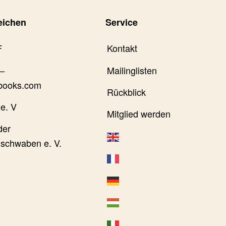
eichen
Service
F
Kontakt
–
Mailinglisten
books.com
Rückblick
e. V
Mitglied werden
der
schwaben e. V.