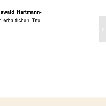
swald Hartmann-
erhältlichen Titel
Or
er