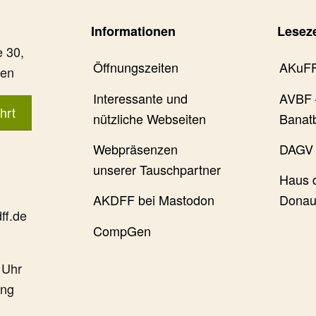
Informationen
Lesez
 30,
Öffnungszeiten
AKuF
gen
Interessante und
AVBF 
hrt
nützliche Webseiten
Banat
Webpräsenzen
DAGV 
unserer Tauschpartner
Haus 
AKDFF bei Mastodon
Donau
ff.de
CompGen
 Uhr
ung